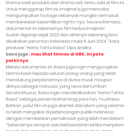
Drama saat produksi dan drama asli, tentu ada di film ini.
Untuk menggarap film ini, Imajinari juga mencoba
mengumpulkan footage sebanyak mungkin termasuk
membereskan kepemilikan rights-nya. Secara linimasa,
dokumenter ini sebenarnya film kedua Imajinari.
Sudah digarap sejak 2022 dan akhirnya sekarang bisa
disaksikan penonton Indonesia mulai 6 Juni 2024,” kata
produser “Harta Tahta Raisa” Dipa Andika.
baca juga :
mau lihat timnas di GBK, ini peta
parkirnya
Melalui dokumenter ini, Raisa juga ingin mengucapkan
terima kasih kepada seluruh orang-orang yang telah
mendukung perjalanannya di dunia musik maupun
dirinya sebagai manusia, yang terus bertumbuh.
Secara khusus, Raisa ingin mendedikasikan “Harta Tahta
Raisa” sebagai persembahan bagi para fan, YourRaisa.
Bahkan, judul film ini juga diambil dari idiom yang selama
ini telah mengakar di perbincangan publik Indonesia
dengan memberikan pemaknaan yang lebih mendalam.
“Sebenarnya sempat ada kekhawatiran ketika menjalani