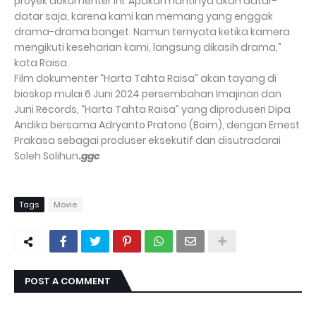
proyek dokumenter ini. Apakah nantinya akan datar-
datar saja, karena kami kan memang yang enggak
drama-drama banget. Namun ternyata ketika kamera
mengikuti keseharian kami, langsung dikasih drama,”
kata Raisa.
Film dokumenter “Harta Tahta Raisa” akan tayang di
bioskop mulai 6 Juni 2024 persembahan Imajinari dan
Juni Records, “Harta Tahta Raisa” yang diproduseri Dipa
Andika bersama Adryanto Pratono (Boim), dengan Ernest
Prakasa sebagai produser eksekutif dan disutradarai
Soleh Solihun
.
ggc
Tags
Movie
POST A COMMENT