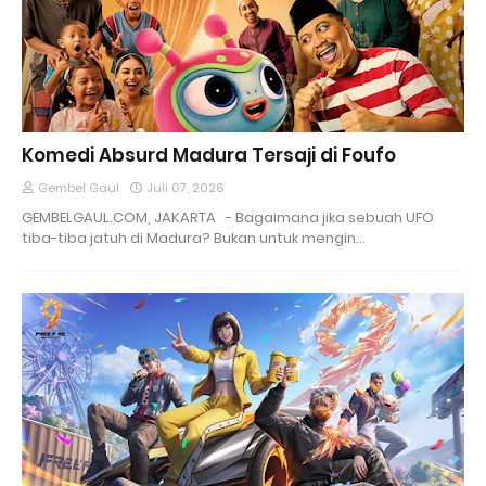
Komedi Absurd Madura Tersaji di Foufo
Gembel Gaul
Juli 07, 2026
GEMBELGAUL.COM, JAKARTA - Bagaimana jika sebuah UFO
tiba-tiba jatuh di Madura? Bukan untuk mengin…