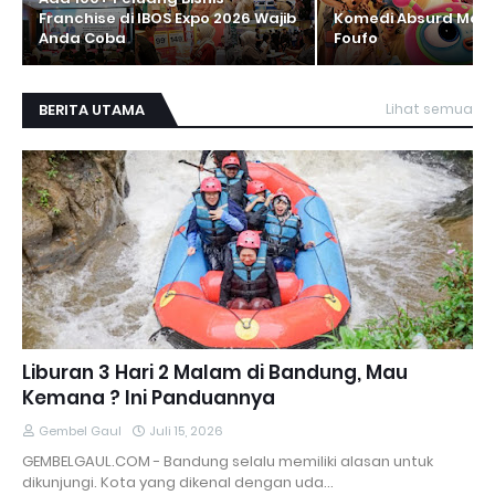
Franchise di IBOS Expo 2026 Wajib
Komedi Absurd Madur
Anda Coba
Foufo
BERITA UTAMA
Lihat semua
Liburan 3 Hari 2 Malam di Bandung, Mau
Kemana ? Ini Panduannya
Gembel Gaul
Juli 15, 2026
GEMBELGAUL.COM - Bandung selalu memiliki alasan untuk
dikunjungi. Kota yang dikenal dengan uda…