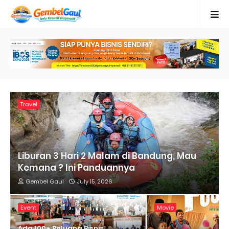
Travel
Liburan 3 Hari 2 Malam di Bandung, Mau
Kemana ? Ini Panduannya
Gembel Gaul
July 15, 2026
Event
Movie
Ada 100+ Peluang Bisnis