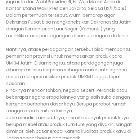
juga istri dari Wakil Presiden RI, Hj. Wuri Ma'ruf Amin di
Kantor Istana Wakil Presiden Jakarta, Selasa (12/11/2019).
Dalam pertemuan tersebut, Arumi berharap agar
Dekranas Pusat bisa mengkoneksikan Dekranasda Jatim
dengan Kementerian Luar Negeri (Kemenlu) yang
memiliki atase perdagangan di semua negara di dunia.
Nantinya, atase perdagangan tersebut bisa membantu
pemerintah provinsi untuk memasarkan produk para
UMKM Jatim. Disamping itu, atase perdagangan juga
diharapkan bisa berperan sebagai market intelegance
dalam mempromosikan produk UMKM hingga tepat
sasaran.
Pihaknya mencontohkan, negara seperti Perancis atau
beberapa negara eropa lainnya yang lebih suka dengan
kerajinan berbahan dasar kayu. Berupa perabot rumah
tangga atau furniture lainnya.
Jatim sendiri, menurutnya, memiliki banyak produk kayu
berupa mebel atau produk furniture yang diyakini sangat
diminati oleh pasar eropa. Karena kualitas produk kayu di
Jatim sangat bagus dan menarik.