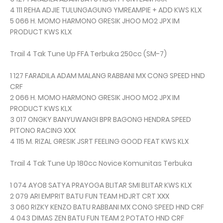
4 111 REHA ADJIE TULUNGAGUNG YMREAMPIE + ADD KWS KLX
5 066 H. MOMO HARMONO GRESIK JHOO MO2 JPX IM
PRODUCT KWS KLX
Trail 4 Tak Tune Up FFA Terbuka 250cc (SM-7)
1 127 FARADILA ADAM MALANG RABBANI MX CONG SPEED HND
CRF
2 066 H. MOMO HARMONO GRESIK JHOO MO2 JPX IM
PRODUCT KWS KLX
3 017 ONGKY BANYUWANGI BPR BAGONG HENDRA SPEED
PITONO RACING XXX
4 115 M. RIZAL GRESIK JSRT FEELING GOOD FEAT KWS KLX
Trail 4 Tak Tune Up 180cc Novice Komunitas Terbuka
1 074 AYOB SATYA PRAYOGA BLITAR SMI BLITAR KWS KLX
2 079 ARI EMPRIT BATU FUN TEAM HDJRT CRT XXX
3 060 RIZKY KENZO BATU RABBANI MX CONG SPEED HND CRF
4 043 DIMAS ZEN BATU FUN TEAM 2 POTATO HND CRF