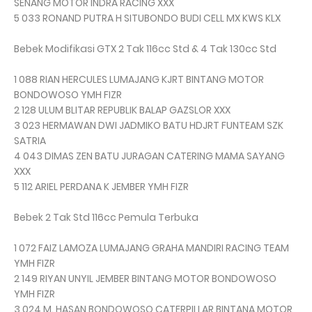
SENANG MOTOR INDRA RACING XXX
5 033 RONAND PUTRA H SITUBONDO BUDI CELL MX KWS KLX
Bebek Modifikasi GTX 2 Tak 116cc Std & 4 Tak 130cc Std
1 088 RIAN HERCULES LUMAJANG KJRT BINTANG MOTOR
BONDOWOSO YMH FIZR
2 128 ULUM BLITAR REPUBLIK BALAP GAZSLOR XXX
3 023 HERMAWAN DWI JADMIKO BATU HDJRT FUNTEAM SZK
SATRIA
4 043 DIMAS ZEN BATU JURAGAN CATERING MAMA SAYANG
XXX
5 112 ARIEL PERDANA K JEMBER YMH FIZR
Bebek 2 Tak Std 116cc Pemula Terbuka
1 072 FAIZ LAMOZA LUMAJANG GRAHA MANDIRI RACING TEAM
YMH FIZR
2 149 RIYAN UNYIL JEMBER BINTANG MOTOR BONDOWOSO
YMH FIZR
3 024 M. HASAN BONDOWOSO CATERPILLAR BINTANA MOTOR