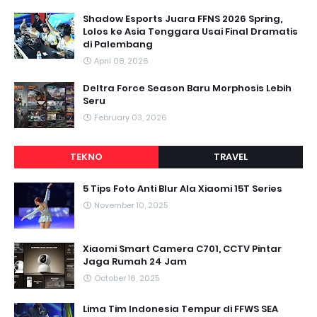
Shadow Esports Juara FFNS 2026 Spring,
Lolos ke Asia Tenggara Usai Final Dramatis
di Palembang
April 08, 2026
Deltra Force Season Baru Morphosis Lebih
Seru
February 03, 2026
TEKNO
TRAVEL
5 Tips Foto Anti Blur Ala Xiaomi 15T Series
November 10, 2025
Xiaomi Smart Camera C701, CCTV Pintar
Jaga Rumah 24 Jam
October 16, 2025
Lima Tim Indonesia Tempur di FFWS SEA