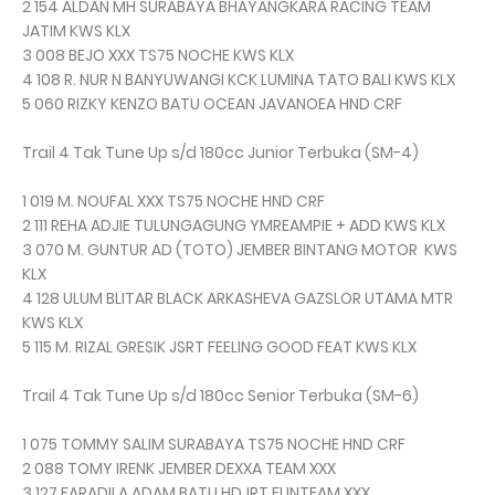
2 154 ALDAN MH SURABAYA BHAYANGKARA RACING TEAM
JATIM KWS KLX
3 008 BEJO XXX TS75 NOCHE KWS KLX
4 108 R. NUR N BANYUWANGI KCK LUMINA TATO BALI KWS KLX
5 060 RIZKY KENZO BATU OCEAN JAVANOEA HND CRF
Trail 4 Tak Tune Up s/d 180cc Junior Terbuka (SM-4)
1 019 M. NOUFAL XXX TS75 NOCHE HND CRF
2 111 REHA ADJIE TULUNGAGUNG YMREAMPIE + ADD KWS KLX
3 070 M. GUNTUR AD (TOTO) JEMBER BINTANG MOTOR KWS
KLX
4 128 ULUM BLITAR BLACK ARKASHEVA GAZSLOR UTAMA MTR
KWS KLX
5 115 M. RIZAL GRESIK JSRT FEELING GOOD FEAT KWS KLX
Trail 4 Tak Tune Up s/d 180cc Senior Terbuka (SM-6)
1 075 TOMMY SALIM SURABAYA TS75 NOCHE HND CRF
2 088 TOMY IRENK JEMBER DEXXA TEAM XXX
3 127 FARADILA ADAM BATU HDJRT FUNTEAM XXX