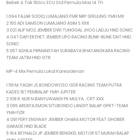
Bebek 4 Tak 150cc ECU Std Pemula Max 14 Th
1 094 FAJAR SODIQ LUMAJANG FMR NRP SERULING YMH MX
2 150 ADI SAMSON LUMAJANG ASIM S XXX
3 021 ALIF MO2 JEMBER DWI TUNGGAL JHOO LADJU HND SONIC
4 047 DAFI ERZHET JEMBER LIPO RACING BLINK-BLINK DNT HND
SONIC
5 057 ASHILA FIRMANSYAH SURABAYA BHAYANGKARA RACING
TEAM JATIM HND GTR
MP-4 Mix Pemula Lokal Karesidenan
1 119 M. FAQIH JS BONDOWOSO GDR RACING TEAM PUTRA
KADES 157 PEMBALAP YMH JUPITER
2 108 R. NUR N BANYUWANGI PK MULYA . CRT XXX
3 055 ARDEFA EMON SITUBONDO LANGIT BALAP GPRT-TEAM
YMH FIZR
4 091 FERY ENGWAY JEMBER OHARA MOTOR FEAT GHOBER
GARAGE HND BLADE
5 164 REYNALDI JP JEMBER BENGKEL MOTOR 57 MURAH BALAP