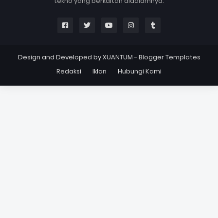
tekno yang berkaitan didalamnya.
Design and Developed by
XUANTUM
-
Blogger Templates
Redaksi
Iklan
Hubungi Kami