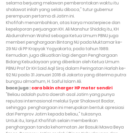
selama berjuang melawan pemberontakan waktu itu
shalawat inilah yang selalu dibaca," tutur gubernur
perempuan pertama di Jatim ini.
Khofifah menambahkan, atas karya masterpiece dan
kepeloporan perjuangan KH. Ali Manshur Shiddiq itu, KH
Abdurrahman Wahid sebagai Ketua Umum PBNU juga
memberi penghargaan Bintang NU pada Muktamar ke-
29 NU di PP Krapyak Yogyakarta, pada tahun 1989.
Kemudian, juga dikuatkan lagi dengan Penghargaan
Bidang Kebudayaan yang diberikan oleh Ketua Umum
PBNU Prof Dr KH Said Aqil Siroj dalam Peringatan Harlah ke-
92 NU pada 31 Januari 2018 di Jakarta yang diterima putra
bungsu almarhum, H. Saiful Islam Ali.
baca juga :
cara bikin charger HP motor sendiri
"Beliau adalah putra daerah asal Jatim yang punya
reputasi internasional melalui Syair Shalawat Badar,
sehingga penghargaan ini merupakan bentuk apresiasi
dari Pemprov Jatim kepada beliau," tukasnya.
Untuk itu, lanjut Khofifah selain memberikan
penghargaan tanda kehormatan Jer Basuki Mawa Beya