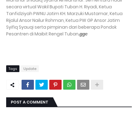
Manshur Shiddiq Syaiful Ali Manshur. Sementara Hadir
secara virtual Wakil Bupati Tuban H. Riyadi, Ketua
Tanfidziyah PWNU Jatim KH. Marzuki Mustamar, Ketua
Rijalul Ansor Nailur Rohman, Ketua PW GP Ansor Jatim
Syifiq Syauqi serta pimpinan dari beberapa Pondok
Pesantren di Maibit Rengel Tuban
.ggc
Tags
Update
POST A COMMENT