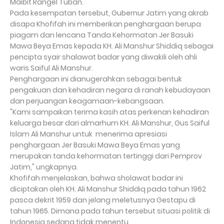
Maibit Rangel Tuban.
Pada kesempatan tersebut, Gubernur Jatim yang akrab
disapa Khofifah ini memberikan penghargaan berupa
piagam dan lencana Tanda Kehormatan Jer Basuki
Mawa Beya Emas kepada KH. Ali Manshur Shiddiq sebagai
pencipta syair shalawat badar yang diwakili oleh ahli
waris Saiful Ali Manshur.
Penghargaan ini dianugerahkan sebagai bentuk
pengakuan dan kehadiran negara di ranah kebudayaan
dan perjuangan keagamaan-kebangsaan.
"Kami sampaikan terima kasih atas perkenan kehadiran
keluarga besar dari almarhum KH. Ali Manshur, Gus Saiful
Islam Ali Manshur untuk
menerima apresiasi
penghargaan Jer Basuki Mawa Beya Emas yang
merupakan tanda kehormatan tertinggi dari Pemprov
Jatim," ungkapnya.
Khofifah menjelaskan, bahwa sholawat badar ini
diciptakan oleh KH. Ali Manshur Shiddiq pada tahun 1962
pasca dekrit 1959 dan jelang meletusnya Gestapu di
tahun 1965. Dimana pada tahun tersebut situasi politik di
Indonesia sedang tidak menentu.