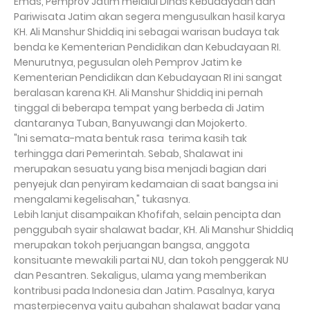
Emas, Pemprov Jatim melalui Dinas Kebudayaan dan
Pariwisata Jatim akan segera mengusulkan hasil karya
KH. Ali Manshur Shiddiq ini sebagai warisan budaya tak
benda ke Kementerian Pendidikan dan Kebudayaan RI.
Menurutnya, pegusulan oleh Pemprov Jatim ke
Kementerian Pendidikan dan Kebudayaan RI ini sangat
beralasan karena KH. Ali Manshur Shiddiq ini pernah
tinggal di beberapa tempat yang berbeda di Jatim
dantaranya Tuban, Banyuwangi dan Mojokerto.
"Ini semata-mata bentuk rasa
terima kasih tak
terhingga dari Pemerintah. Sebab, Shalawat ini
merupakan sesuatu yang bisa menjadi bagian dari
penyejuk dan penyiram kedamaian di saat bangsa ini
mengalami kegelisahan," tukasnya.
Lebih lanjut disampaikan Khofifah, selain pencipta dan
penggubah syair shalawat badar, KH. Ali Manshur Shiddiq
merupakan tokoh perjuangan bangsa, anggota
konsituante mewakili partai NU, dan tokoh penggerak NU
dan Pesantren. Sekaligus, ulama yang memberikan
kontribusi pada Indonesia dan Jatim. Pasalnya, karya
masterpiecenya yaitu gubahan shalawat badar yang