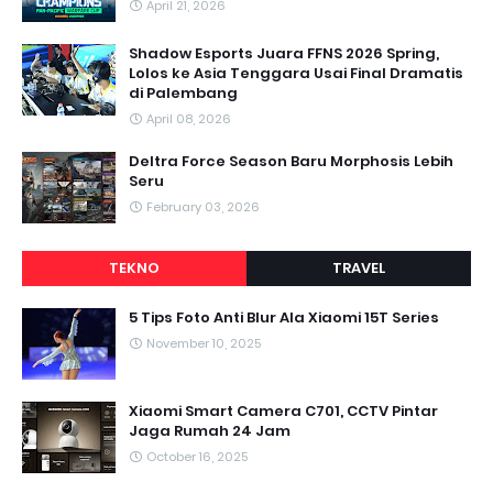
April 21, 2026
Shadow Esports Juara FFNS 2026 Spring,
Lolos ke Asia Tenggara Usai Final Dramatis
di Palembang
April 08, 2026
Deltra Force Season Baru Morphosis Lebih
Seru
February 03, 2026
TEKNO
TRAVEL
5 Tips Foto Anti Blur Ala Xiaomi 15T Series
November 10, 2025
Xiaomi Smart Camera C701, CCTV Pintar
Jaga Rumah 24 Jam
October 16, 2025