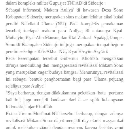
dalam kompleks militer Gupusjat TNI AD di Sidoarjo.
Sebagai informasi, Makam Auliya' di kawasan Desa Sono
Kabupaten Sidoarjo, merupakan situs makam leluhur cikal bakal
pendiri Nahdlatul Ulama (NU). Pada kompleks pemakaman
tersebut, terdapat makam para Auliya, di antaranya Kyai
Muhaiyin, Kyai Abu Mansur, dan Kiai Zarkasi. Apalagi, Ponpes
Sono di Kabupaten Sidoarjo ini juga merupakan tempat beguru
pendiri sekaligus Rais Akbar NU, Kyai Hasyim Asy’ari.
Pada kesempatan tersebut Gubernur Khofifah mengatakan
dirinya mendukung dan
mengapresiasi revitalisasi Makam Sono
yang merupakan cagar budaya bangsa. Menurutnya, revitalisasi
ini sebagai bentuk penghormatan bagi para Ulama pejuang
sejaligus para Auliya'.
"Saya berharap, dengan dilakukannya peletakan
batu
pertama
kali ini, juga menjadi landasan dari dasar spirit kebangsaan
Indonesia," ujar Khofifah.
Ketua Umum Muslimat NU tersebut berharap, dengan adanya
revitalisasi Makam Sono dapat menjadi daya tarik masyarakat
untuk melakukan ziarah dengan nyaman, karena fasilitas yang