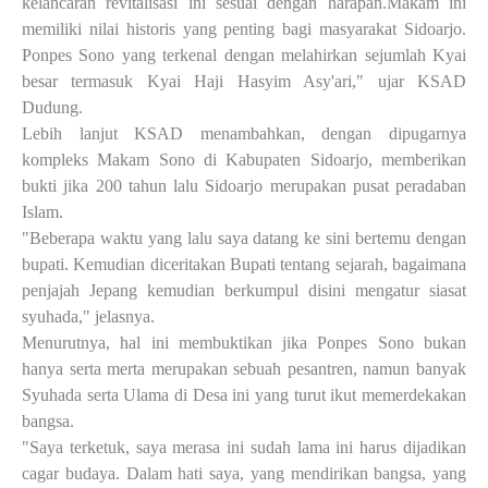
kelancaran revitalisasi ini sesuai dengan harapan.Makam ini
memiliki nilai historis yang penting bagi masyarakat Sidoarjo.
Ponpes Sono yang terkenal dengan melahirkan sejumlah Kyai
besar termasuk Kyai Haji Hasyim Asy'ari," ujar KSAD
Dudung.
Lebih lanjut KSAD menambahkan, dengan dipugarnya
kompleks Makam Sono di Kabupaten Sidoarjo, memberikan
bukti jika 200 tahun lalu Sidoarjo merupakan pusat peradaban
Islam.
"Beberapa waktu yang lalu saya datang ke sini bertemu dengan
bupati. Kemudian diceritakan Bupati tentang sejarah, bagaimana
penjajah Jepang kemudian berkumpul disini mengatur siasat
syuhada," jelasnya.
Menurutnya, hal ini membuktikan jika Ponpes Sono bukan
hanya serta merta merupakan sebuah pesantren, namun banyak
Syuhada serta Ulama di Desa ini yang turut ikut memerdekakan
bangsa.
"Saya terketuk, saya merasa ini sudah lama ini harus dijadikan
cagar budaya. Dalam hati saya, yang mendirikan bangsa, yang