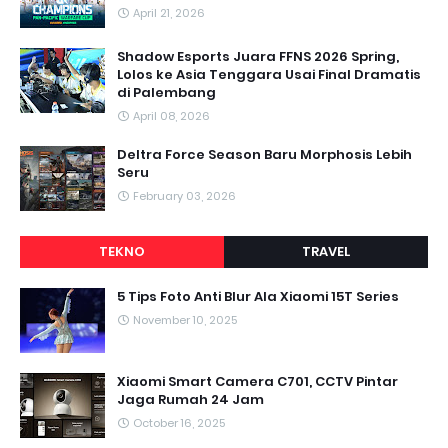
April 21, 2026
Shadow Esports Juara FFNS 2026 Spring,
Lolos ke Asia Tenggara Usai Final Dramatis
di Palembang
April 08, 2026
Deltra Force Season Baru Morphosis Lebih
Seru
February 03, 2026
TEKNO
TRAVEL
5 Tips Foto Anti Blur Ala Xiaomi 15T Series
November 10, 2025
Xiaomi Smart Camera C701, CCTV Pintar
Jaga Rumah 24 Jam
October 16, 2025