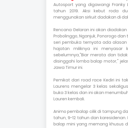
Autosport yang digawangi Franky 
tahun 2019. Aksi kebut roda d
menggunakan sirkuit dadakan di da
Rencana Gelaran ini akan diadakan 5
Probolinggo, Nganjuk, Ponorogo dan te
seri pembuka ternyata ada alasan 
hajatan miliknya ini menyasar
sebelumnya,"Biar merata dan tidak 
disinggahi lomba balap motor," jel
Jawa Timur ini.
Pemikat dari road race Kediri ini t
Laurens mengelar 3 kelas sekaligus.
buka 3 kelas dan ini akan menumbuh
Lauren kembali.
Animo pembalap cilik di tampung dala
tahun, 9-12 tahun dan karesidena
balap mini yang memang khusus di