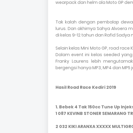
wearpack dan helm ala Moto GP demi
Tak kalah dengan pembalap dewa
lurus. Dan akhirnya Sahya Alvoera m
di kelas 9-12 tahun dan Rafid Sady
Selain kelas Mini Moto GP, road race 
Dalam event ini kelas seeded yang
Franky Laurens lebih mengutamak
bergengsi hanya MP3, MP4 dan MP5 j
Hasil Road Race Kediri 2019
1. Bebek 4 Tak 150cc Tune Up Injek
1 087 KEVINB STONER SEMARANG TR
2 032 KIKI ARANXA XXXXX MULTIGR