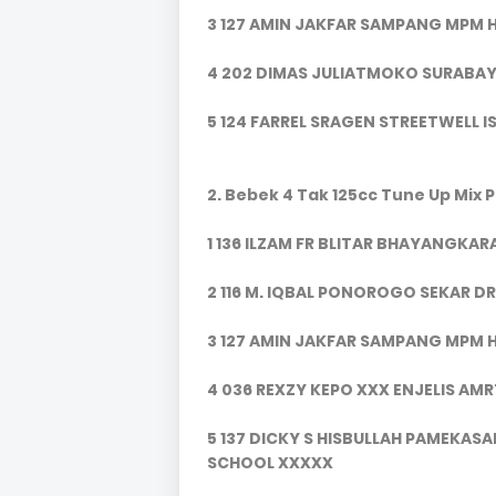
3 127 AMIN JAKFAR SAMPANG MPM 
4 202 DIMAS JULIATMOKO SURABAY
5 124 FARREL SRAGEN STREETWELL 
2. Bebek 4 Tak 125cc Tune Up Mix 
1 136 ILZAM FR BLITAR BHAYANGKA
2 116 M. IQBAL PONOROGO SEKAR 
3 127 AMIN JAKFAR SAMPANG MPM 
4 036 REXZY KEPO XXX ENJELIS AM
5 137 DICKY S HISBULLAH PAMEKAS
SCHOOL XXXXX