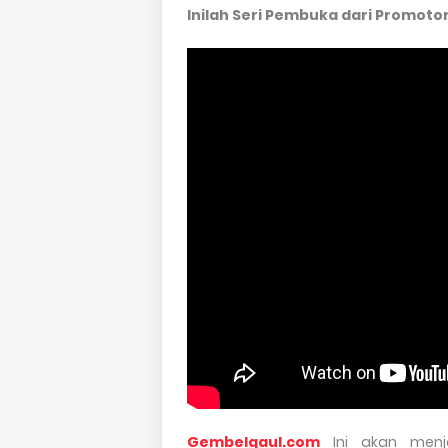
Inilah Seri Pembuka dari Promot
Gembelgaul.com
Ini akan men