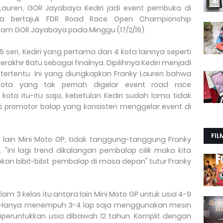
Lauren, GOR Jayabaya Kediri jadi event pembuka di
ua bertajuk FDR Road Race Open Championship
lam GOR Jayabaya pada Minggu (17/2/19).
 seri, Kediri yang pertama dan 4 kota lainnya seperti
rakhir Batu sebagai finalnya. Dipilihnya Kediri menjadi
tertentu. Ini yang diungkapkan Franky Lauren bahwa
 kota yang tak pernah digelar event road race
kota itu-itu saja, kebetulan Kediri sudah lama tidak
as promotor balap yang konsisten menggelar event di
FIL
ak lain Mini Moto GP, tidak tanggung-tanggung Franky
 "Ini lagi trend dikalangan pembalap cilik maka kita
kan bibit-bibit pembalap di masa depan" tutur Franky
m 3 kelas itu antara lain Mini Moto GP untuk usia 4-9
n. Hanya menempuh 3-4 lap saja menggunakan mesin
peruntukkan usia dibawah 12 tahun. Komplit dengan