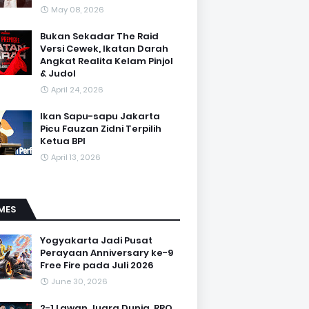
May 08, 2026
Bukan Sekadar The Raid
Versi Cewek, Ikatan Darah
Angkat Realita Kelam Pinjol
& Judol
April 24, 2026
Ikan Sapu-sapu Jakarta
Picu Fauzan Zidni Terpilih
Ketua BPI
April 13, 2026
MES
Yogyakarta Jadi Pusat
Perayaan Anniversary ke-9
Free Fire pada Juli 2026
June 30, 2026
2-1 Lawan Juara Dunia, RRQ