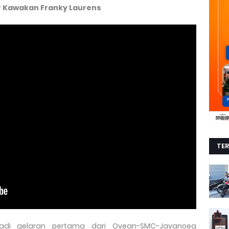
or Kawakan Franky Laurens
TE
jadi gelaran pertama dari Ovean-SMC-Javanoea