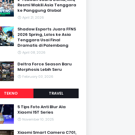
Resmi Wakili Asia Tenggara
ke Panggung Global
April 21, 2026
Shadow Esports Juara FFNS
2026 Spring, Lolos ke Asia
Tenggara Usai Final
Dramatis di Palembang
April 08, 2026
Deltra Force Season Baru
Morphosis Lebih Seru
February 03, 2026
TEKNO
TRAVEL
5 Tips Foto Anti Blur Ala
Xiaomi 15T Series
November 10, 2025
Xiaomi Smart Camera C701,