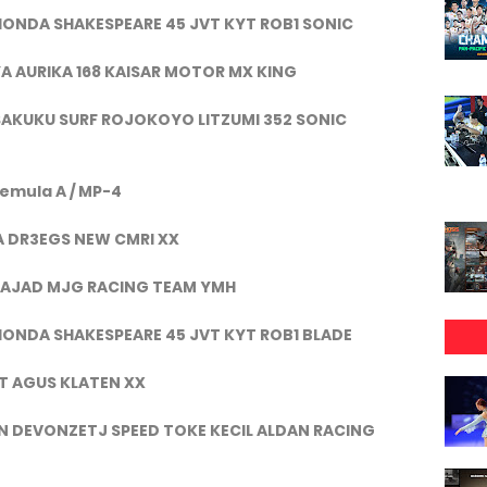
HONDA SHAKESPEARE 45 JVT KYT ROB1 SONIC
A AURIKA 168 KAISAR MOTOR MX KING
ISAKUKU SURF ROJOKOYO LITZUMI 352 SONIC
Pemula A / MP-4
RA DR3EGS NEW CMRI XX
DRAJAD MJG RACING TEAM YMH
HONDA SHAKESPEARE 45 JVT KYT ROB1 BLADE
RT AGUS KLATEN XX
AN DEVONZETJ SPEED TOKE KECIL ALDAN RACING