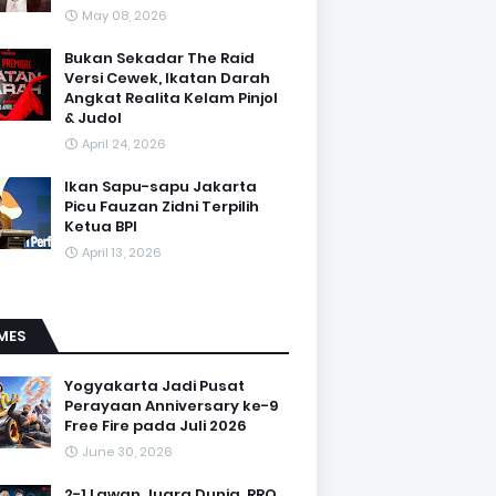
May 08, 2026
Bukan Sekadar The Raid
Versi Cewek, Ikatan Darah
Angkat Realita Kelam Pinjol
& Judol
April 24, 2026
Ikan Sapu-sapu Jakarta
Picu Fauzan Zidni Terpilih
Ketua BPI
April 13, 2026
MES
Yogyakarta Jadi Pusat
Perayaan Anniversary ke-9
Free Fire pada Juli 2026
June 30, 2026
2-1 Lawan Juara Dunia, RRQ