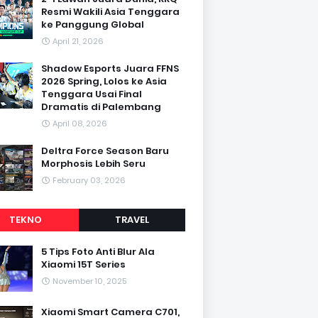
Resmi Wakili Asia Tenggara
ke Panggung Global
April 21, 2026
Shadow Esports Juara FFNS
2026 Spring, Lolos ke Asia
Tenggara Usai Final
Dramatis di Palembang
April 08, 2026
Deltra Force Season Baru
Morphosis Lebih Seru
February 03, 2026
TEKNO
TRAVEL
5 Tips Foto Anti Blur Ala
Xiaomi 15T Series
November 10, 2025
Xiaomi Smart Camera C701,