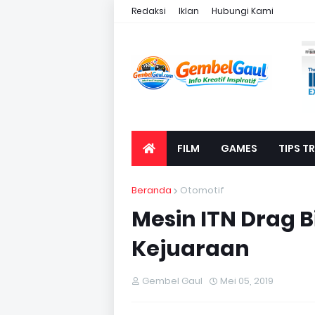
Redaksi
Iklan
Hubungi Kami
FILM
GAMES
TIPS TR
Beranda
Otomotif
Mesin ITN Drag B
Kejuaraan
Gembel Gaul
Mei 05, 2019