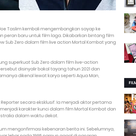
 -Joe Taslim kembali mengembangkan sayap ke
peran baru untuk film laga. Dikabarkan bintang film
ew Sub Zero dalam film live action Mortal Kombat yang
g superkuat Sub Zero dalam film live-action
ersebut disinyalir bakal tayang tahun 2021 dan
amanya dikenal lewat karya seperti Aqua Man,
FIL
d Reporter secara eksklusif. Ia menjadi aktor pertama
 menjadi karakter kunci dalam film Mortal Kombat dan
ustralia dalam waktu dekat.
belum mengonfirmasi kebenaran berita ini. Sebelumnya,
ayar lebar pada 1995 namun gagal di pasaran.