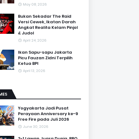
May 08, 2026
Bukan Sekadar The Raid
Versi Cewek, Ikatan Darah
Angkat Realita Kelam Pinjol
& Judol
April 24, 2026
Ikan Sapu-sapu Jakarta
Picu Fauzan Zidni Terpilih
Ketua BPI
April 13, 2026
MES
Yogyakarta Jadi Pusat
Perayaan Anniversary ke-9
Free Fire pada Juli 2026
June 30, 2026
2-1 Lawan Juara Dunia, RRQ