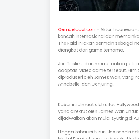
Gembelgaul.com
- Aktor Indonesia
kancah internasional dan memainkan 
The Raid ini akan bermain sebagai n
diangkat dari game ternama.
Joe Taslim akan memerankan petarun
adaptasi video game tersebut. Film t
diproduseri oleh James Wan, yang n
Annabelle, dan Conjuring.
Kabar ini dimuat oleh situs Hollywoo
yang direkrut oleh James Wan untuk
dijadwalkan akan mulai syuting di A
Hingga kabar ini turun, Joe sendiri 
Mortal Kombat pernah diangkat ke l