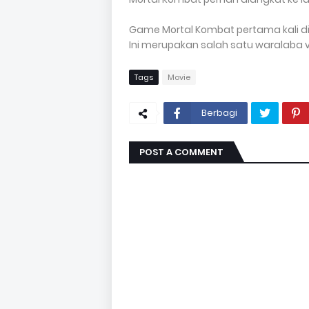
Game Mortal Kombat pertama kali diril
Ini merupakan salah satu waralaba
Tags
Movie
Berbagi
POST A COMMENT