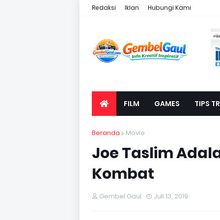
Redaksi
Iklan
Hubungi Kami
FILM
GAMES
TIPS TR
Beranda
Movie
Joe Taslim Adal
Kombat
Gembel Gaul
Juli 13, 2019