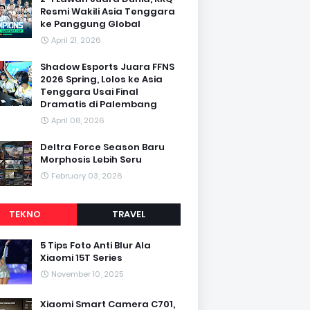
Resmi Wakili Asia Tenggara
ke Panggung Global
April 21, 2026
Shadow Esports Juara FFNS
2026 Spring, Lolos ke Asia
Tenggara Usai Final
Dramatis di Palembang
April 08, 2026
Deltra Force Season Baru
Morphosis Lebih Seru
February 03, 2026
TEKNO
TRAVEL
5 Tips Foto Anti Blur Ala
Xiaomi 15T Series
November 10, 2025
Xiaomi Smart Camera C701,