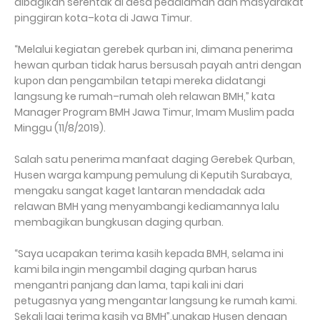
dibagikan serentak di desa pedalaman dan masyarakat
pinggiran kota–kota di Jawa Timur.
“Melalui kegiatan gerebek qurban ini, dimana penerima
hewan qurban tidak harus bersusah payah antri dengan
kupon dan pengambilan tetapi mereka didatangi
langsung ke rumah–rumah oleh relawan BMH,” kata
Manager Program BMH Jawa Timur, Imam Muslim pada
Minggu (11/8/2019).
Salah satu penerima manfaat daging Gerebek Qurban,
Husen warga kampung pemulung di Keputih Surabaya,
mengaku sangat kaget lantaran mendadak ada
relawan BMH yang menyambangi kediamannya lalu
membagikan bungkusan daging qurban.
“Saya ucapakan terima kasih kepada BMH, selama ini
kami bila ingin mengambil daging qurban harus
mengantri panjang dan lama, tapi kali ini dari
petugasnya yang mengantar langsung ke rumah kami.
Sekali lagi terima kasih ya BMH”,ungkap Husen dengan