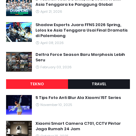
Asia Tenggara ke Panggung Global
April 21, 2026
Shadow Esports Juara FFNS 2026 Spring,
Lolos ke Asia Tenggara Usai Final Dramatis
di Palembang
April 08, 2026
Deltra Force Season Baru Morphosis Lebih
Seru
February 03, 2026
TEKNO
TRAVEL
5 Tips Foto Anti Blur Ala Xiaomi 15T Series
November 10, 2025
Xiaomi Smart Camera C701, CCTV Pintar
Jaga Rumah 24 Jam
October 16, 2025