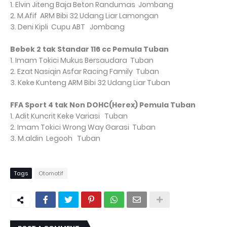
1. Elvin Jiteng
Baja Beton Randumas
Jombang
2. M.Afif
ARM Bibi 32 Udang Liar
Lamongan
3. Deni Kipli
Cupu ABT
Jombang
Bebek 2 tak Standar 116 cc Pemula Tuban
1. Imam Tokici
Mukus Bersaudara
Tuban
2. Ezat Nasiqin
Asfar Racing Family
Tuban
3. Keke Kunteng
ARM Bibi 32 Udang Liar
Tuban
FFA Sport 4 tak Non DOHC(Herex) Pemula Tuban
1. Adit Kuncrit
Keke Variasi
Tuban
2. Imam Tokici
Wrong Way Garasi
Tuban
3. M.aldin
Legooh
Tuban
Tags
Otomotif