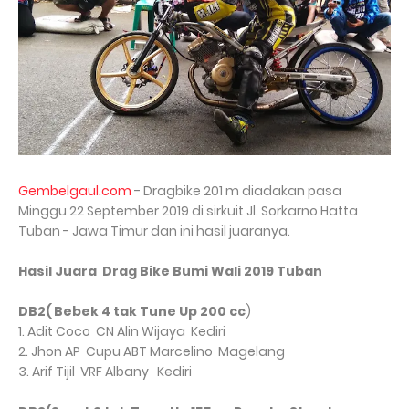
Gembelgaul.com
- Dragbike 201 m diadakan pasa
Minggu 22 September 2019 di sirkuit Jl. Sorkarno Hatta
Tuban - Jawa Timur dan ini hasil juaranya.
Hasil Juara Drag Bike Bumi Wali 2019 Tuban
DB2( Bebek 4 tak Tune Up 200 cc
)
1. Adit Coco
CN Alin Wijaya
Kediri
2. Jhon AP
Cupu ABT Marcelino
Magelang
3. Arif Tijil
VRF Albany
Kediri