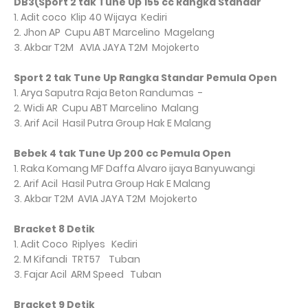
DB3(Sport 2 tak Tune Up 155 cc Rangka Standar
1. Adit coco
Klip 40 Wijaya
Kediri
2. Jhon AP
Cupu ABT Marcelino
Magelang
3. Akbar T2M
AVIA JAYA T2M
Mojokerto
Sport 2 tak Tune Up Rangka Standar Pemula Open
1. Arya Saputra
Raja Beton Randumas
-
2. Widi AR
Cupu ABT Marcelino
Malang
3. Arif Acil
Hasil Putra Group Hak E
Malang
Bebek 4 tak Tune Up 200 cc Pemula Open
1. Raka Komang
MF Daffa Alvaro ijaya
Banyuwangi
2. Arif Acil
Hasil Putra Group Hak E
Malang
3. Akbar T2M
AVIA JAYA T2M
Mojokerto
Bracket 8 Detik
1. Adit Coco
Riplyes
Kediri
2. M Kifandi
TRT57
Tuban
3. Fajar Acil
ARM Speed
Tuban
Bracket 9 Detik