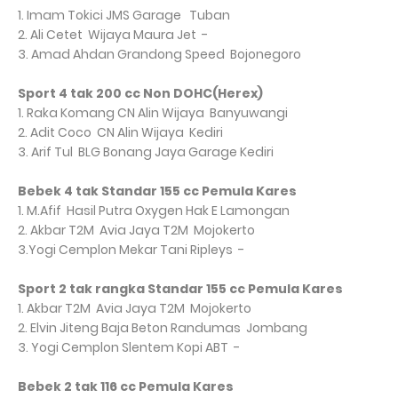
1. Imam Tokici
JMS Garage
Tuban
2. Ali Cetet
Wijaya Maura Jet
-
3. Amad Ahdan
Grandong Speed
Bojonegoro
Sport 4 tak 200 cc Non DOHC(Herex)
1. Raka Komang
CN Alin Wijaya
Banyuwangi
2. Adit Coco
CN Alin Wijaya
Kediri
3. Arif Tul
BLG Bonang Jaya Garage
Kediri
Bebek 4 tak Standar 155 cc Pemula Kares
1. M.Afif
Hasil Putra Oxygen Hak E
Lamongan
2. Akbar T2M
Avia Jaya T2M
Mojokerto
3.Yogi Cemplon
Mekar Tani Ripleys
-
Sport 2 tak rangka Standar 155 cc Pemula Kares
1. Akbar T2M
Avia Jaya T2M
Mojokerto
2. Elvin Jiteng
Baja Beton Randumas
Jombang
3. Yogi Cemplon
Slentem Kopi ABT
-
Bebek 2 tak 116 cc Pemula Kares