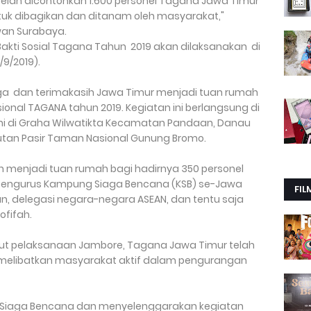
lah dicontohkan 1.600 personel Tagana Jawa Timur
tuk dibagikan dan ditanam oleh masyarakat,"
awan Surabaya.
kti Sosial Tagana Tahun 2019 akan dilaksanakan di
9/2019).
a dan terimakasih Jawa Timur menjadi tuan rumah
nal TAGANA tahun 2019. Kegiatan ini berlangsung di
akni di Graha Wilwatikta Kecamatan Pandaan, Danau
utan Pasir Taman Nasional Gunung Bromo.
n menjadi tuan rumah bagi hadirnya 350 personel
n Pengurus Kampung Siaga Bencana (KSB) se-Jawa
FIL
, delegasi negara-negara ASEAN, dan tentu saja
ofifah.
ut pelaksanaan Jambore, Tagana Jawa Timur telah
 melibatkan masyarakat aktif dalam pengurangan
 Siaga Bencana dan menyelenggarakan kegiatan