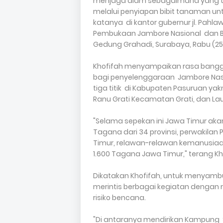
menjaga alam sebagaimana yang te
melalui penyiapan bibit tanaman un
katanya di kantor gubernur jl. Pahl
Pembukaan Jambore Nasional dan Ba
Gedung Grahadi, Surabaya, Rabu (25/
Khofifah menyampaikan rasa bangg
bagi penyelenggaraan Jambore Nasio
tiga titik di Kabupaten Pasuruan y
Ranu Grati Kecamatan Grati, dan La
"Selama sepekan ini Jawa Timur aka
Tagana dari 34 provinsi, perwakila
Timur, relawan-relawan kemanusiaan
1.600 Tagana Jawa Timur," terang Kh
Dikatakan Khofifah, untuk menyamb
merintis berbagai kegiatan dengan
risiko bencana.
"Di antaranya mendirikan Kampung