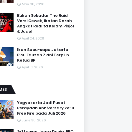
May 08, 2026
Bukan Sekadar The Raid
Versi Cewek, Ikatan Darah
Angkat Realita Kelam Pinjol
& Judol
April 24, 2026
Ikan Sapu-sapu Jakarta
Picu Fauzan Zidni Terpilih
Ketua BPI
April 13, 2026
MES
Yogyakarta Jadi Pusat
Perayaan Anniversary ke-9
Free Fire pada Juli 2026
June 30, 2026
2-1 Lawan Juara Dunia, RRQ