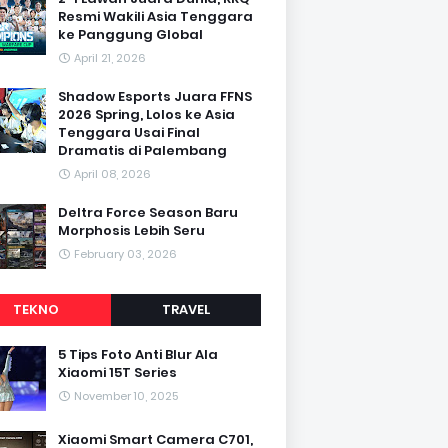
Resmi Wakili Asia Tenggara
ke Panggung Global
April 21, 2026
Shadow Esports Juara FFNS
2026 Spring, Lolos ke Asia
Tenggara Usai Final
Dramatis di Palembang
April 08, 2026
Deltra Force Season Baru
Morphosis Lebih Seru
February 03, 2026
TEKNO
TRAVEL
5 Tips Foto Anti Blur Ala
Xiaomi 15T Series
November 10, 2025
Xiaomi Smart Camera C701,