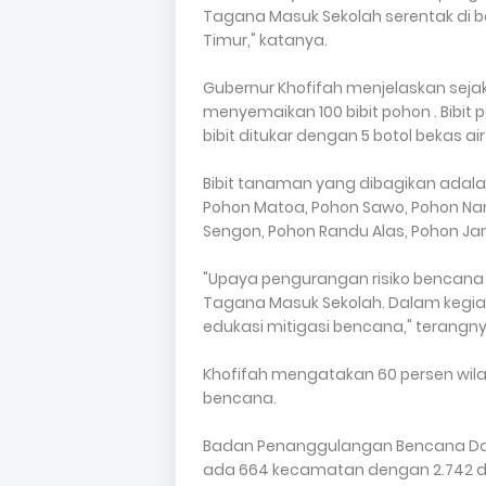
Tagana Masuk Sekolah serentak di b
Timur," katanya.
Gubernur Khofifah menjelaskan sejak
menyemaikan 100 bibit pohon . Bibit
bibit ditukar dengan 5 botol bekas air
Bibit tanaman yang dibagikan adala
Pohon Matoa, Pohon Sawo, Pohon Nan
Sengon, Pohon Randu Alas, Pohon Ja
"Upaya pengurangan risiko bencana
Tagana Masuk Sekolah. Dalam kegiatan
edukasi mitigasi bencana," terangny
Khofifah mengatakan 60 persen wila
bencana.
Badan Penanggulangan Bencana Dae
ada 664 kecamatan dengan 2.742 d