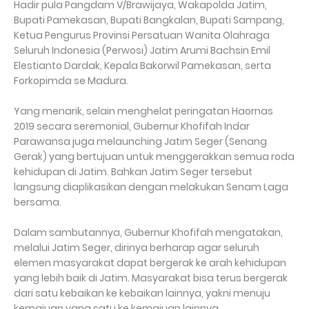
Hadir pula Pangdam V/Brawijaya, Wakapolda Jatim,
Bupati Pamekasan, Bupati Bangkalan, Bupati Sampang,
Ketua Pengurus Provinsi Persatuan Wanita Olahraga
Seluruh Indonesia (Perwosi) Jatim Arumi Bachsin Emil
Elestianto Dardak, Kepala Bakorwil Pamekasan, serta
Forkopimda se Madura.
Yang menarik, selain menghelat peringatan Haornas
2019 secara seremonial, Gubernur Khofifah Indar
Parawansa juga melaunching Jatim Seger (Senang
Gerak) yang bertujuan untuk menggerakkan semua roda
kehidupan di Jatim. Bahkan Jatim Seger tersebut
langsung diaplikasikan dengan melakukan Senam Laga
bersama.
Dalam sambutannya, Gubernur Khofifah mengatakan,
melalui Jatim Seger, dirinya berharap agar seluruh
elemen masyarakat dapat bergerak ke arah kehidupan
yang lebih baik di Jatim. Masyarakat bisa terus bergerak
dari satu kebaikan ke kebaikan lainnya, yakni menuju
kemajuan yang satu ke kemajuan lainnya.