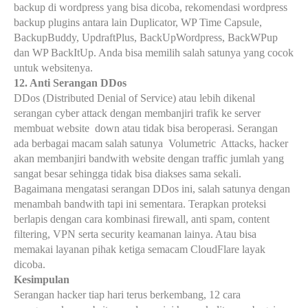
backup di wordpress yang bisa dicoba, rekomendasi wordpress
backup plugins antara lain Duplicator, WP Time Capsule,
BackupBuddy, UpdraftPlus, BackUpWordpress, BackWPup
dan WP BackItUp. Anda bisa memilih salah satunya yang cocok
untuk websitenya.
12. Anti Serangan DDos
DDos (Distributed Denial of Service) atau lebih dikenal
serangan cyber attack dengan membanjiri trafik ke server
membuat website
down atau tidak bisa beroperasi. Serangan
ada berbagai macam salah satunya
Volumetric
Attacks, hacker
akan membanjiri bandwith website dengan traffic jumlah yang
sangat besar sehingga tidak bisa diakses sama sekali.
Bagaimana mengatasi serangan DDos ini, salah satunya dengan
menambah bandwith tapi ini sementara. Terapkan proteksi
berlapis dengan cara kombinasi firewall, anti spam, content
filtering, VPN serta security keamanan lainya. Atau bisa
memakai layanan pihak ketiga semacam CloudFlare layak
dicoba.
Kesimpulan
Serangan hacker tiap hari terus berkembang, 12 cara