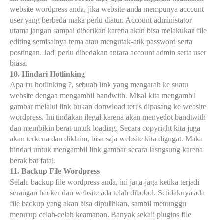
website wordpress anda, jika website anda mempunya account
user yang berbeda maka perlu diatur. Account administator
utama jangan sampai diberikan karena akan bisa melakukan file
editing semisalnya tema atau mengutak-atik password serta
postingan. Jadi perlu dibedakan antara account admin serta user
biasa.
10. Hindari Hotlinking
Apa itu hotlinking
?
, sebuah link yang mengarah ke suatu
website dengan mengambil bandwith. Misal kita mengambil
gambar melalui link bukan donwload terus dipasang ke website
wordpress. Ini tindakan ilegal karena akan menyedot bandtwith
dan membikin berat untuk loading. Secara copyright kita juga
akan terkena dan diklaim, bisa saj
a
website kita digugat. Maka
hindari untuk mengambil link gambar secara lasngsung karena
berakibat fatal.
11. Backup File Wordpress
Selalu backup file wordpress anda, ini jaga-jaga ketika terjadi
serangan hacker dan website ada telah dibobol. Setidaknya ada
file backup yang akan bisa dipulihkan, sambil menunggu
menutup celah-celah keamanan. Banyak sekali plugins file