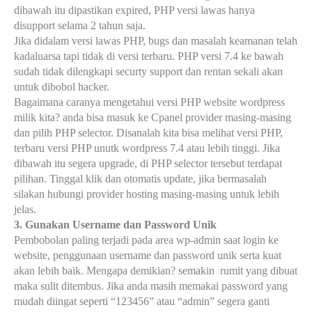
dibawah itu dipastikan expired, PHP versi lawas hanya
disupport selama 2 tahun saja.
Jika didalam versi lawas PHP, bugs dan masalah keamanan telah
kadaluarsa
tapi tidak di versi terbaru. PHP versi 7.4 ke bawah
sudah tidak dilengkapi securty support dan rentan sekali akan
untuk dibobol hacker.
Bagaimana caranya mengetahui versi PHP website wordpress
milik kita? anda bisa masuk ke Cpanel provider masing-masing
dan pilih PHP selector. Disanalah kita bisa melihat versi PHP,
terbaru versi PHP unutk wordpress 7.4 atau lebih tinggi. Jika
dibawah itu segera upgrade, di PHP selector tersebut terdapat
pilihan. Tinggal klik dan otomatis update, jika bermas
a
lah
silakan hubungi provider hosting masing-masing untuk lebih
jelas.
3. Gunakan Username dan Password Unik
Pembobolan paling terjadi pada area wp-admin saat login ke
website, penggunaan username dan password unik serta kuat
akan lebih baik. Mengapa demikian? semakin
rumit yang dibuat
maka sulit ditembus. Jika anda masih memakai password yang
mudah diingat seperti “123456” atau “admin” segera ganti