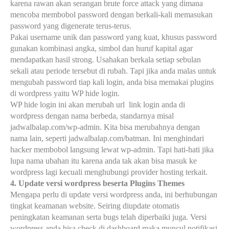
karena rawan akan serangan brute force attack yang dimana
mencoba membobol password dengan berkali-kali memasukan
password yang digenerate terus-terus.
Pakai username unik dan password yang kuat, khusus password
gunakan kombinasi angka, simbol dan huruf kapital agar
mendapatkan hasil strong. Usahakan berkala setiap sebulan
sekali atau periode tersebut di rubah. Tapi jika anda malas untuk
mengubah password tiap kali login, anda bisa memakai plugins
di wordpress yaitu WP hide login.
WP hide login ini akan merubah url
link login anda di
wordpress dengan nama berbeda, standarnya misal
jadwalbalap.com/wp-admin. Kita bisa merubahnya dengan
nama lain, seperti jadwalbalap.com/batman. Ini menghindari
hacker membobol langsung lewat wp-admin. Tapi hati-hati jika
lupa nama ubahan itu karena anda tak akan bisa masuk ke
wordpress lagi kecuali menghubungi provider hosting terkait.
4. Update versi wordpress beserta Plugins Themes
Mengapa perlu di update versi wordpress anda, ini berhubungan
tingkat keamanan website. Seiring diupdate otomatis
peningkatan keamanan serta bugs telah diperbaiki juga. Versi
wordpress anda bisa
check di dashboard maka muncul notifikasi