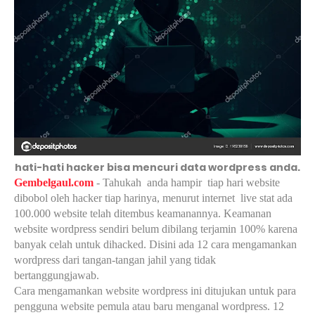
hati-hati hacker bisa mencuri data wordpress anda.
Gembelgaul.com
- Tahukah
anda hampir
tiap hari website
dibobol oleh hacker tiap harinya, menurut internet
live stat ada
100.000 website telah ditembus keamanannya. Keamanan
website wordpress sendiri belum dibilang terjamin 100% karena
banyak celah untuk dihacked. Disini ada 12 cara mengamankan
wordpress dari tangan-tangan jahil yang tidak
bertanggungjawab.
Cara mengamankan website wordpress ini ditujukan untuk para
pengguna website pemula atau baru menganal wordpress. 12