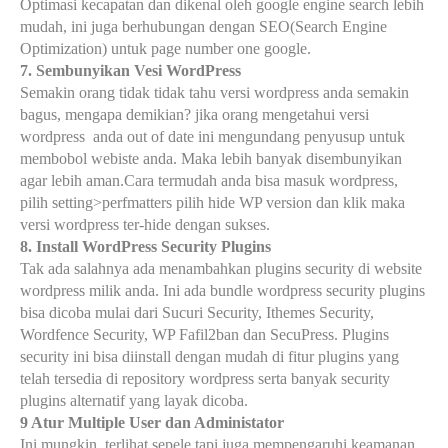
Optimasi kecapatan dan dikenal oleh google engine search lebih
mudah, ini juga berhubungan dengan SEO(Search Engine
Optimization) untuk page number one google.
7. Sembunyikan Vesi WordPress
Semakin orang tidak tidak tahu versi wordpress anda semakin
bagus, mengapa demikian? jika orang mengetahui versi
wordpress
anda out of date ini mengundang penyusup untuk
membobol webiste anda. Maka lebih banyak disembunyikan
agar lebih aman.Cara termudah anda bisa masuk wordpress,
pilih setting>perfmatters pilih hide WP version dan klik maka
versi wordpress ter-hide dengan sukses.
8. Install WordPress Security Plugins
Tak ada salahnya ada menambahkan plugins security di website
wordpress milik anda. Ini ada bundle wordpress security plugins
bisa dicoba mulai dari Sucuri Security, Ithemes Security,
Wordfence Security, WP Fafil2ban dan SecuPress. Plugins
security ini bisa diinstall dengan mudah di fitur plugins yang
telah tersedia di repository wordpress serta banyak security
plugins alternati
f
yang layak dicoba.
9 Atur Multiple User dan Administator
I
ni mungkin
terlihat sepele tapi juga mempengaruhi keamanan