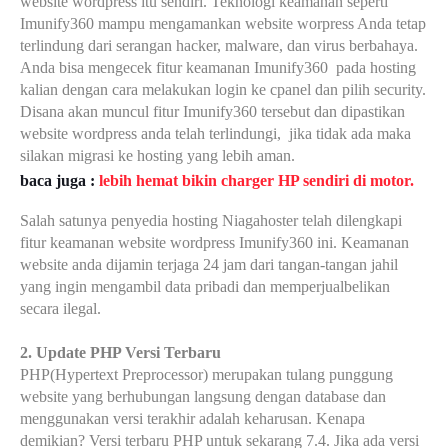
website wordpress itu sendiri. Teknologi keamanan seperti
Imunify360 mampu mengamankan website worpress Anda tetap
terlindung dari serangan hacker, malware, dan virus berbahaya.
Anda bisa mengecek fitur keamanan Imunify360
pada hosting
kalian dengan cara melakukan login ke cpanel dan pilih security.
Disana akan muncul fitur Imunify360 tersebut dan dipastikan
website wordpress anda telah terlindung
i
,
jika tidak ada maka
silakan migrasi ke hosting yang lebih aman.
baca juga :
lebih hemat bikin charger HP sendiri di motor.
Salah satunya penyedia hosting Niagahoster telah dilengkapi
fitur keamanan website wordpress Imunify360 ini. Keamanan
website anda dijamin terjaga 24 jam dari tangan-tangan jahil
yang ingin mengambil data pribadi dan memperjualbelikan
secara ilegal.
2. Update PHP Versi Terbaru
PHP(Hypertext Preprocessor) merupakan tulang punggung
website yang berhubungan langsung dengan database dan
meng
g
unakan versi terakhir adalah keharusan. Kenapa
demikian? Versi terbaru PHP untuk sekarang 7.4. Jika ada versi