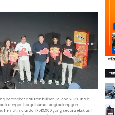
TE
g berangkat dari tren kuliner GoFood 2023 untuk
erbaik dengan harga hemat bagi pelanggan.
hemat mulai dari Rp10.000 yang secara eksklusif