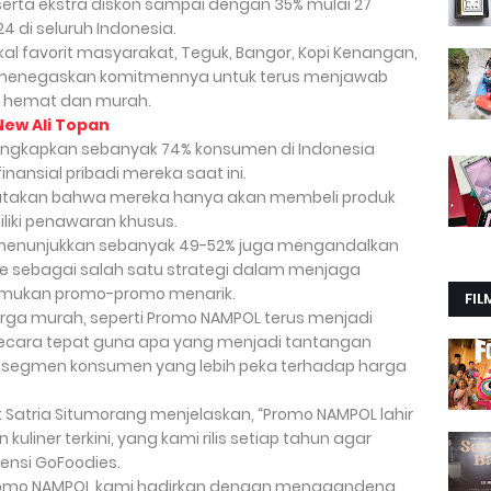
erta ekstra diskon sampai dengan 35% mulai 27
4 di seluruh Indonesia.
al favorit masyarakat, Teguk, Bangor, Kopi Kenangan,
 menegaskan komitmennya untuk terus menjawab
 hemat dan murah.
New Ali Topan
ungkapkan sebanyak 74% konsumen di Indonesia
nansial pribadi mereka saat ini.
yatakan bahwa mereka hanya akan membeli produk
iliki penawaran khusus.
2023 menunjukkan sebanyak 49-52% juga mengandalkan
line sebagai salah satu strategi dalam menjaga
mukan promo-promo menarik.
FIL
harga murah, seperti Promo NAMPOL terus menjadi
ecara tepat guna apa yang menjadi tantangan
 segmen konsumen yang lebih peka terhadap harga
 Satria Situmorang menjelaskan, “Promo NAMPOL lahir
uliner terkini, yang kami rilis setiap tahun agar
ensi GoFoodies.
 Promo NAMPOL kami hadirkan dengan menggandeng