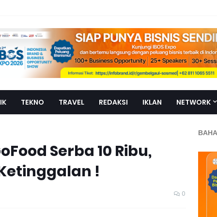
IK
TEKNO
TRAVEL
REDAKSI
IKLAN
NETWORK
BAHA
Food Serba 10 Ribu,
etinggalan !
0