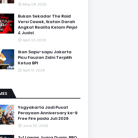
May 08, 2026
Bukan Sekadar The Raid
Versi Cewek, Ikatan Darah
Angkat Realita Kelam Pinjol
& Judol
April 24, 2026
Ikan Sapu-sapu Jakarta
Picu Fauzan Zidni Terpilih
Ketua BPI
April 13, 2026
MES
Yogyakarta Jadi Pusat
Perayaan Anniversary ke-9
Free Fire pada Juli 2026
June 30, 2026
2-1 Lawan Juara Dunia, RRQ