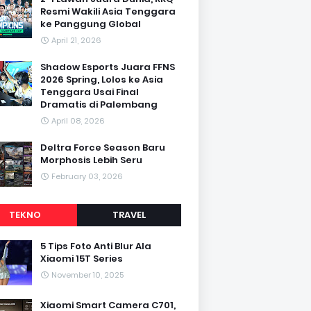
Resmi Wakili Asia Tenggara
ke Panggung Global
April 21, 2026
Shadow Esports Juara FFNS
2026 Spring, Lolos ke Asia
Tenggara Usai Final
Dramatis di Palembang
April 08, 2026
Deltra Force Season Baru
Morphosis Lebih Seru
February 03, 2026
TEKNO
TRAVEL
5 Tips Foto Anti Blur Ala
Xiaomi 15T Series
November 10, 2025
Xiaomi Smart Camera C701,