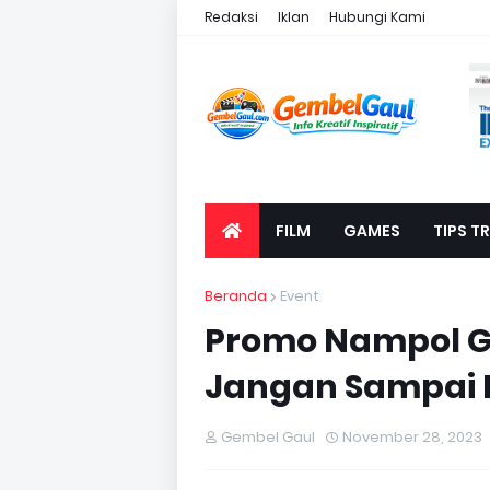
Redaksi
Iklan
Hubungi Kami
FILM
GAMES
TIPS TR
Beranda
Event
Promo Nampol Go
Jangan Sampai K
Gembel Gaul
November 28, 2023