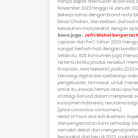
hanya dapat ditemukan di GoFood, s
November 2023 hingga 14 Januari 202
Bekerja sama dengan brand resto lok
Moon Chicken, dan Hokben, GoFood
kebutuhan masyarakat dengan opsi
baca juga :
Jefri Nichol berperan 
Laporan dari PwC tahun 2023 meng
sangat berhati-hati dengan kondisi fi
Selain itu, 62% konsumen juga men
tertentu ketika produk tersebut mem
Di sisi lain, riset NielsenIQ pada 
teknologi digital dan berbelanja on
pengeluaran, termasuk
untuk mene
Untuk itu, inovasi hemat atau opsi 
strategi GoFood dalam menjawab s
konsumen Indonesia, terutama bagi
(price conscious consumers).
Head of Food and Ads Business Gojek
dari pengamatan kami terhadap tren k
semakin dekat dan mengenal prefer
Berangkat dari tren di 2023, maka