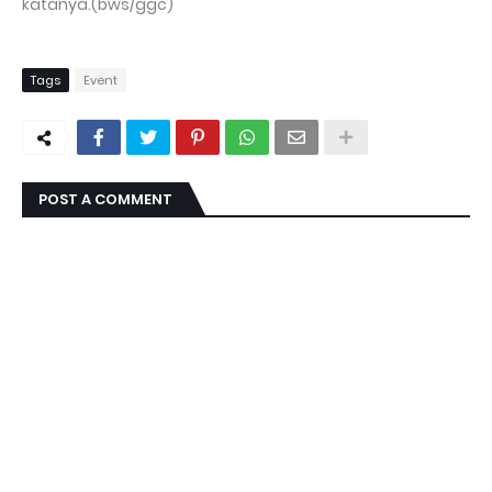
katanya.(bws/ggc)
Tags
Event
POST A COMMENT