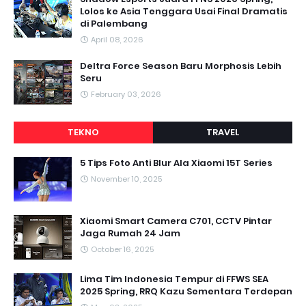
Lolos ke Asia Tenggara Usai Final Dramatis
di Palembang
April 08, 2026
Deltra Force Season Baru Morphosis Lebih
Seru
February 03, 2026
TEKNO
TRAVEL
5 Tips Foto Anti Blur Ala Xiaomi 15T Series
November 10, 2025
Xiaomi Smart Camera C701, CCTV Pintar
Jaga Rumah 24 Jam
October 16, 2025
Lima Tim Indonesia Tempur di FFWS SEA
2025 Spring, RRQ Kazu Sementara Terdepan