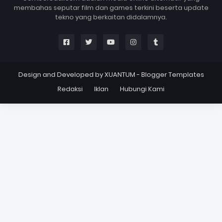
membahas seputar film dan games terkini beserta update
tekno yang berkaitan didalamnya.
Design and Developed by
XUANTUM
-
Blogger Templates
Redaksi
Iklan
Hubungi Kami