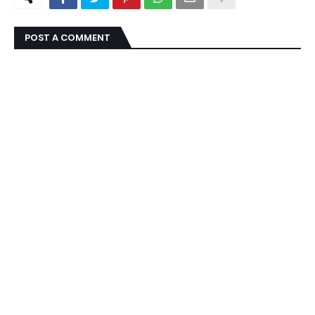
POST A COMMENT