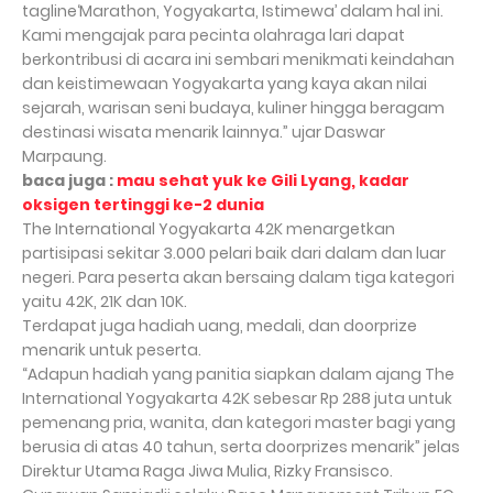
tagline‘Marathon, Yogyakarta, Istimewa’ dalam hal ini.
Kami mengajak para pecinta olahraga lari dapat
berkontribusi di acara ini sembari menikmati keindahan
dan keistimewaan Yogyakarta yang kaya akan nilai
sejarah, warisan seni budaya, kuliner hingga beragam
destinasi wisata menarik lainnya.” ujar Daswar
Marpaung.
baca juga :
mau sehat yuk ke Gili Lyang, kadar
oksigen tertinggi ke-2 dunia
The International Yogyakarta 42K menargetkan
partisipasi sekitar 3.000 pelari baik dari dalam dan luar
negeri. Para peserta akan bersaing dalam tiga kategori
yaitu 42K, 21K dan 10K.
Terdapat juga hadiah uang, medali, dan doorprize
menarik untuk peserta.
“Adapun hadiah yang panitia siapkan dalam ajang The
International Yogyakarta 42K sebesar Rp 288 juta untuk
pemenang pria, wanita, dan kategori master bagi yang
berusia di atas 40 tahun, serta doorprizes menarik” jelas
Direktur Utama Raga Jiwa Mulia, Rizky Fransisco.