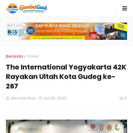
Beranda
Travel
The International Yogyakarta 42K
Rayakan Ultah Kota Gudeg ke-
267
Gembel Gaul
Juli 06, 2023
0