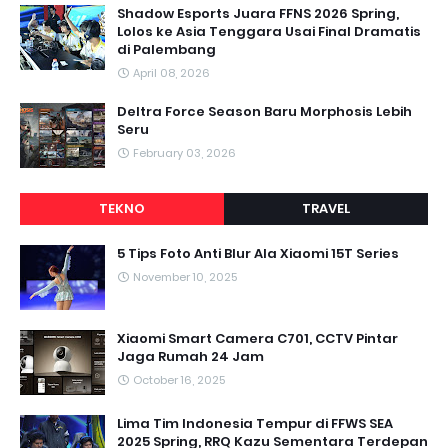
Shadow Esports Juara FFNS 2026 Spring,
Lolos ke Asia Tenggara Usai Final Dramatis
di Palembang
April 08, 2026
Deltra Force Season Baru Morphosis Lebih
Seru
February 03, 2026
TEKNO
TRAVEL
5 Tips Foto Anti Blur Ala Xiaomi 15T Series
November 10, 2025
Xiaomi Smart Camera C701, CCTV Pintar
Jaga Rumah 24 Jam
October 16, 2025
Lima Tim Indonesia Tempur di FFWS SEA
2025 Spring, RRQ Kazu Sementara Terdepan