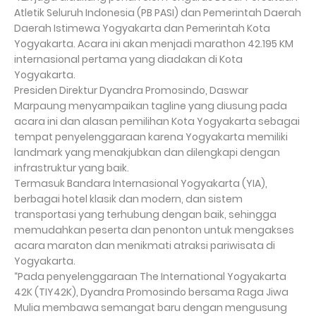
Atletik Seluruh Indonesia (PB PASI) dan Pemerintah Daerah
Daerah Istimewa Yogyakarta dan Pemerintah Kota
Yogyakarta. Acara ini akan menjadi marathon 42.195 KM
internasional pertama yang diadakan di Kota
Yogyakarta.
Presiden Direktur Dyandra Promosindo, Daswar
Marpaung menyampaikan tagline yang diusung pada
acara ini dan alasan pemilihan Kota Yogyakarta sebagai
tempat penyelenggaraan karena Yogyakarta memiliki
landmark yang menakjubkan dan dilengkapi dengan
infrastruktur yang baik.
Termasuk Bandara Internasional Yogyakarta (YIA),
berbagai hotel klasik dan modern, dan sistem
transportasi yang terhubung dengan baik, sehingga
memudahkan peserta dan penonton untuk mengakses
acara maraton dan menikmati atraksi pariwisata di
Yogyakarta.
“Pada penyelenggaraan The International Yogyakarta
42K (TIY42K), Dyandra Promosindo bersama Raga Jiwa
Mulia membawa semangat baru dengan mengusung