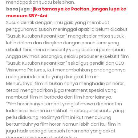
mendapatkan suatu kelebihan.
baca juga :
jika tamasya ke Pacitan, jangan lupa ke
museum SBY-Ani
Susuk identik dengan ilmu gaib yang membuat
penggunanya susah meninggal apabila belum dicabut.
“Susuk: Kutukan Kecantikan” mengeksplor mitos susuk
lebih dalam dan disajikan dengan penuh teror yang
dibalut fenomena insecurity yang dialami perempuan.
Angga Dwimas Sasongko, selaku produser eksekutif film
“Susuk: Kutukan Kecantikan” sekaligus pendiri dan CEO
Visinema Pictures, ikut menambahkan pandangannya
mengenai ide cerita yang diangkat film ini.
Menurutnya, film ini bukan hanya menghadirkan horor,
tetapi menghadirkan juga treatment spesial yang
membuat film ini berbeda dari film horor lainnya.
“Film horor punya tempat yang istimewa di penonton
Indonesia. Visinema melihat ini sebagai sesuatu yang
perlu didukung. Hadirnya film ini ikut mendukung
bertumbuhnya film horor. Namun lebih dari itu, film ini
juga hadir sebagai sebuah fenomena yang dekat
dengan kehidupan di sekitar kita.