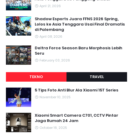
April 21, 2026
Shadow Esports Juara FFNS 2026 Spring,
Lolos ke Asia Tenggara Usai Final Dramatis
di Palembang
April 08, 2026
Deltra Force Season Baru Morphosis Lebih
Seru
February 03, 2026
TEKNO
TRAVEL
5 Tips Foto Anti Blur Ala Xiaomi 15T Series
November 10, 2025
Xiaomi Smart Camera C701, CCTV Pintar
Jaga Rumah 24 Jam
October 16, 2025