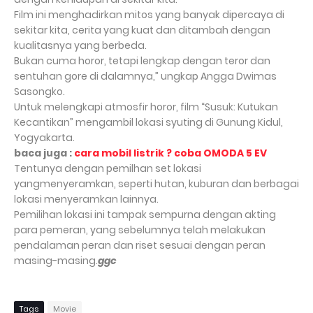
Film ini menghadirkan mitos yang banyak dipercaya di
sekitar kita, cerita yang kuat dan ditambah dengan
kualitasnya yang berbeda.
Bukan cuma horor, tetapi lengkap dengan teror dan
sentuhan gore di dalamnya,” ungkap Angga Dwimas
Sasongko.
Untuk melengkapi atmosfir horor, film “Susuk: Kutukan
Kecantikan” mengambil lokasi syuting di Gunung Kidul,
Yogyakarta.
baca juga :
cara mobil listrik ? coba OMODA 5 EV
Tentunya dengan pemilhan set lokasi
yangmenyeramkan, seperti hutan, kuburan dan berbagai
lokasi menyeramkan lainnya.
Pemilihan lokasi ini tampak sempurna dengan akting
para pemeran, yang sebelumnya telah melakukan
pendalaman peran dan riset sesuai dengan peran
masing-masing.
ggc
Tags
Movie