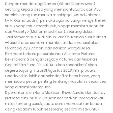
Dengan mendatangi Damar (Whani Dharmawan)
seorang kepala desa yang membantu Laras dan Ayu
setelah orang tua mereka meninggal, Ustad Rahmat
(M.N. Qomaruddin), pemuka agama yang mengerti efek
susuk yang terus memburuk, hingga meminta bantuan
dari Prasetyo (Muhammad Khan), seorang dukun.
Tapi ternyata susuk di tubuh Laras bukanlah susuk biasa
—tubuh Laras semakin membusuk dan menciptakan
teror bagi Ayu, Arman, dan bahkan Warga Desa.
Film horor terbaru persembahan Visinema Pictures
bekerjasama dengan Legacy Pictures dan Visionari
Capital Film Fund, “Susuk: Kutukan Kecantikan” akan
segera tayang mulai 31 Agustus 2023. Film produksi
GoodWork ini lebih dari sekadar film horor biasa, yang
membawa pesan penting tentang masalah insecurities
yang dialami perempuan.
Diperankan oleh Hana Malasan, Ersya Aurelia dan Jourdy
Pranata, film “Susuk: Kutukan Kecantikan” mengangkat
mitos tentang susuk, suatu cara memasukkan benda
asing kedalam tubuh seseorang secara mistik untuk