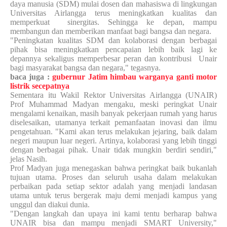
daya manusia (SDM) mulai dosen dan mahasiswa di lingkungan
Universitas Airlangga terus meningkatkan kualitas dan
memperkuat
sinergitas. Sehingga ke depan, mampu
membangun dan memberikan manfaat bagi bangsa dan negara.
"Peningkatan kualitas SDM dan kolaborasi dengan berbagai
pihak bisa meningkatkan pencapaian lebih baik lagi ke
depannya sekaligus memperbesar peran dan kontribusi
Unair
bagi masyarakat bangsa dan negara," tegasnya.
baca juga :
gubernur Jatim himbau warganya ganti motor
listrik secepatnya
Sementara itu Wakil Rektor Universitas Airlangga (UNAIR)
Prof Muhammad Madyan mengaku, meski peringkat Unair
mengalami kenaikan, masih banyak pekerjaan rumah yang harus
diselesaikan, utamanya terkait pemanfaatan inovasi dan ilmu
pengetahuan. "Kami akan terus melakukan jejaring, baik dalam
negeri maupun luar negeri. Artinya, kolaborasi yang lebih tinggi
dengan berbagai pihak. Unair tidak mungkin berdiri sendiri,"
jelas Nasih.
Prof Madyan juga menegaskan bahwa peringkat baik bukanlah
tujuan utama. Proses dan seluruh usaha dalam melakukan
perbaikan pada setiap sektor adalah yang menjadi landasan
utama untuk terus bergerak maju demi menjadi kampus yang
unggul dan diakui dunia.
"Dengan langkah dan upaya ini kami tentu berharap bahwa
UNAIR bisa dan mampu menjadi SMART University,"